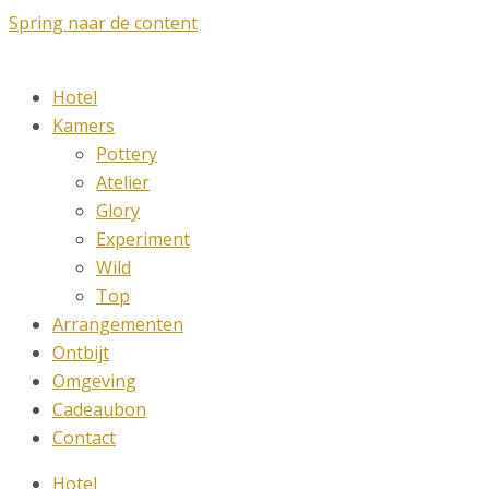
Spring naar de content
Hotel
Kamers
Pottery
Atelier
Glory
Experiment
Wild
Top
Arrangementen
Ontbijt
Omgeving
Cadeaubon
Contact
Hotel