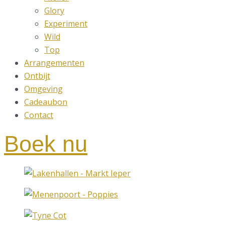
Glory
Experiment
Wild
Top
Arrangementen
Ontbijt
Omgeving
Cadeaubon
Contact
Boek nu