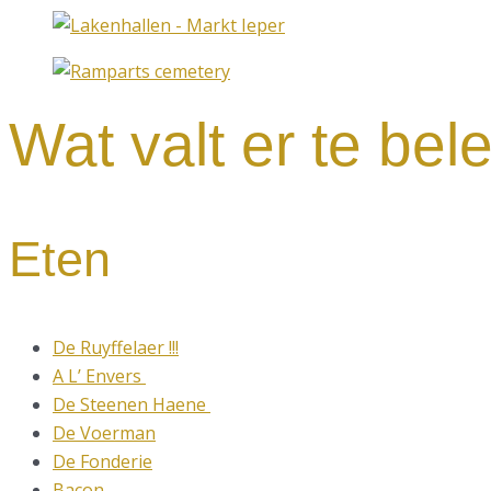
Wat valt er te be
Eten
De Ruyffelaer !!!
A L’ Envers
De Steenen Haene
De Voerman
De Fonderie
Bacon