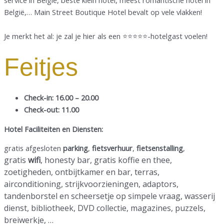
service in België, beste klein hotel, meest romantische hotel in
België,… Main Street Boutique Hotel bevalt op vele vlakken!
Je merkt het al: je zal je hier als een ⭐⭐⭐⭐⭐-hotelgast voelen!
Feitjes
Check-in: 16.00 – 20.00
Check-out: 11.00
Hotel Faciliteiten en Diensten:
gratis afgesloten
parking
,
fietsverhuur
,
fietsenstalling
,
gratis
wifi
,
honesty bar, gratis koffie en thee,
zoetigheden, ontbijtkamer en bar, terras,
airconditioning, strijkvoorzieningen, adaptors,
tandenborstel en scheersetje op simpele vraag, wasserij
dienst, bibliotheek, DVD collectie, magazines, puzzels,
breiwerkje, …